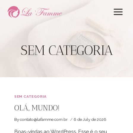
Skip
to
content
SEM CATEGORIA
SEM CATEGORIA
OLÁ, MUNDO!
By
contato@lafamme.com.br
6 de July de 2026
Boas-vindas ao WordPress. Esse é o seu