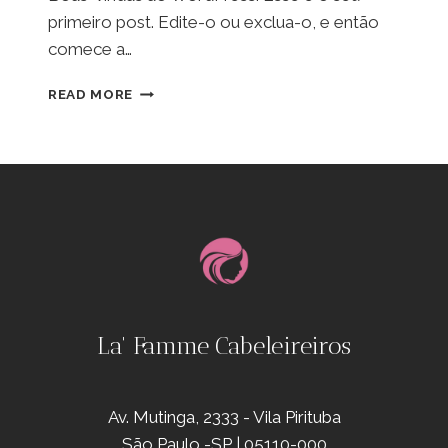
primeiro post. Edite-o ou exclua-o, e então
comece a…
OLÁ,
READ MORE
MUNDO!
La' Famme Cabeleireiros
Av. Mutinga, 2333 - Vila Pirituba
São Paulo -SP | 05110-000