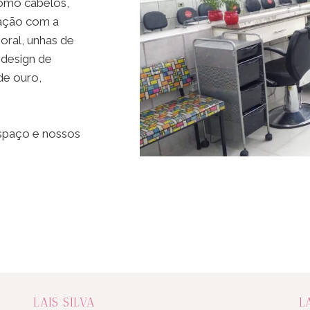
como cabelos,
atação com a
poral, unhas de
 design de
de ouro,
espaço e nossos
LAIS SILVA
L