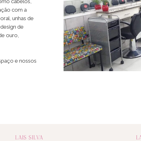
como cabelos,
atação com a
poral, unhas de
 design de
de ouro,
espaço e nossos
LAIS SILVA
L